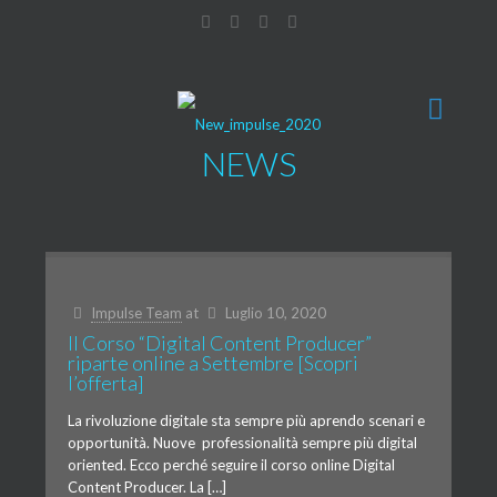
NEWS
Impulse Team
at
Luglio 10, 2020
Il Corso “Digital Content Producer”
riparte online a Settembre [Scopri
l’offerta]
La rivoluzione digitale sta sempre più aprendo scenari e
opportunità. Nuove professionalità sempre più digital
oriented. Ecco perché seguire il corso online Digital
Content Producer. La […]