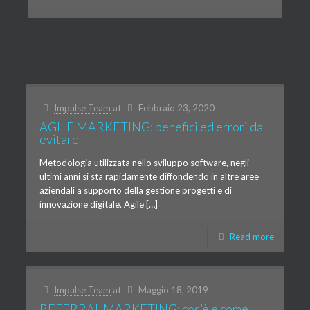
Impulse Team
at
Febbraio 23, 2020
AGILE MARKETING: benefici ed errori da
evitare
Metodologia utilizzata nello sviluppo software, negli
ultimi anni si sta rapidamente diffondendo in altre aree
aziendali a supporto della gestione progetti e di
innovazione digitale. Agile […]
Read more
Impulse Team
at
Maggio 18, 2019
REFERRAL MARKETING: cos’è e come