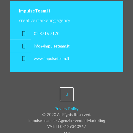
ImpulseTeam.it
creative marketing agency
02 8716 7170
info@impulseteam.it
www.impulseteam.it
Privacy Policy
© 2020 All Rights Reserved.
ImpulseTeam.it - Agenzia Eventi e Marketing
VAT: IT08129340967
- - -