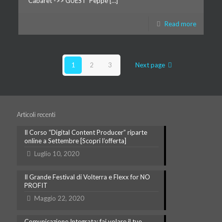
Cabaret ->> GUEST Peppe […]
Read more
1
2
3
Next page
Articoli recenti
Il Corso “Digital Content Producer” riparte
online a Settembre [Scopri l’offerta]
Luglio 10, 2020
Il Grande Festival di Volterra e Flexx for NO
PROFIT
Maggio 22, 2020
Comunicazione Integrata: fai volare il tuo