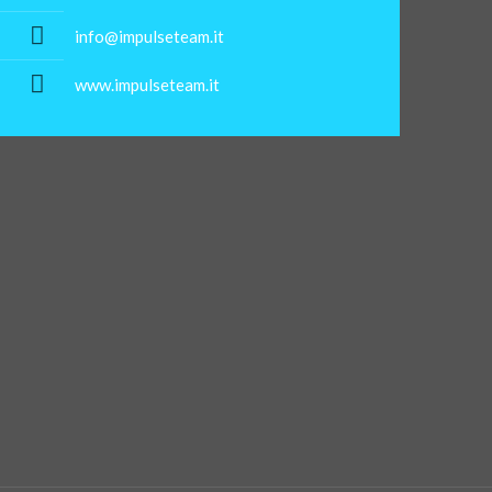
info@impulseteam.it
www.impulseteam.it