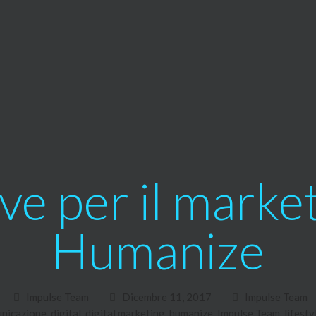
ave per il marke
Humanize
Impulse Team
Dicembre 11, 2017
Impulse Team
nicazione
,
digital
,
digital marketing
,
humanize
,
Impulse Team
,
lifesty