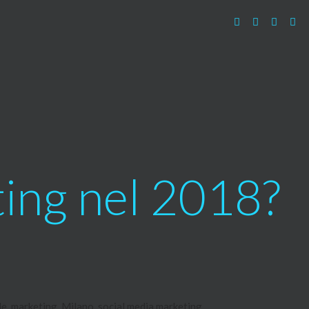
ting nel 2018?
le
,
marketing
,
Milano
,
social media marketing