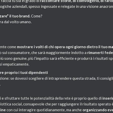
 faccia tu sia in grado di
raccontare storie, di coinvolgerlo, di far
logiche aziendali, spesso ingessate e relegate in una visione anacron
are” il tuo brand.
Come?
ra dal volto umano.
liente come
mostrare i volti di chi opera ogni giorno dietro il tuo m
to sul consumatore, che sarà maggiormente indotto a
rimanerti fede
più sono genuine, più l’impatto sarà efficiente e produrrà i risultati s
arsi empaticamente.
re proprio i tuoi dipendenti
zione: se dovessi scegliere di intraprendere questa strada, ti consigl
.
e sfruttare tutte le potenzialità della rete è proprio quello di
inseri
n un’ottica social, consapevole che per raggiungere il risultato sperat
ine
con cui interagire quotidianamente, ma anche
organizzando even