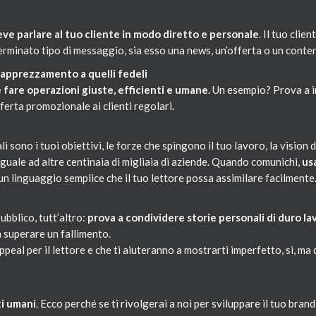
ve parlare al tuo cliente in modo diretto e personale
. Il tuo cli
erminato tipo di messaggio, sia esso una news, un’offerta o un cont
i apprezzamento a quelli fedeli
 fare operazioni giuste, efficienti e umane
. Un esempio? Prova a i
fferta promozionale ai clienti regolari.
i sono i tuoi obiettivi, le forze che spingono il tuo lavoro, la vision 
guale ad altre centinaia di migliaia di aziende. Quando comunichi,
us
a un linguaggio semplice che il tuo lettore possa assimilare facilmente
ubblico, tutt’altro:
prova a condividere storie personali di duro lav
 superare un fallimento.
ppeal per il lettore e che ti aiuteranno a mostrarti imperfetto, sì, m
ti umani
. Ecco perché se ti rivolgerai a noi per sviluppare il tuo bran