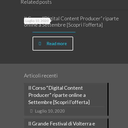
Related posts
Il Corso “Digital Content Producer” riparte
Luglio 10, 2020
online a Settembre [Scopri l’offerta]
Read more
Articoli recenti
Il Corso “Digital Content
Producer” riparte online a
Settembre [Scopri l’offerta]
Luglio 10, 2020
Il Grande Festival di Volterra e