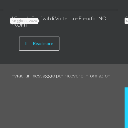
Il Grande Festival di Volterra e Flexx for NO
C
Maggio 22, 2020
M
PROFIT
Read more
Inviaci un messaggio per ricevere informazioni