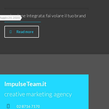
omunicazione Integrata: fai volare il tuo brand
aggio 20, 2020
Read more
ImpulseTeam.it
creative marketing agency
02 8716 7170