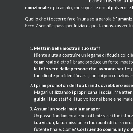
E che attraverso la tua
emozionale
e più ampio, che superi le ormai polverose 
Quello che ti occorre fare, in una sola parola è
“umanizz
Ecco 7 semplici passi per iniziare questa nuova avventu
Metti in bella mostra il tuo staff
Niente aiuta a costruire un legame di fiducia col c
team reale
dietro il brand produce un forte impat
le foto vere delle persone che lavorano per te
: 
tuo cliente può identificarsi, con cui può relazion
I primi promotori del tuo brand dovrebbero esse
Magari utilizzando
i propri canali social
. Ma atten
guida
. Il tuo staff è il tuo volto: nel bene e nel male
Assumi un social media manager
Un passo fondamentale per ottimizzare i tuoi sforzi 
tua vision
, la tua mission e i tuoi punti di forza i
l’utente finale. Come?
Costruendo community onl