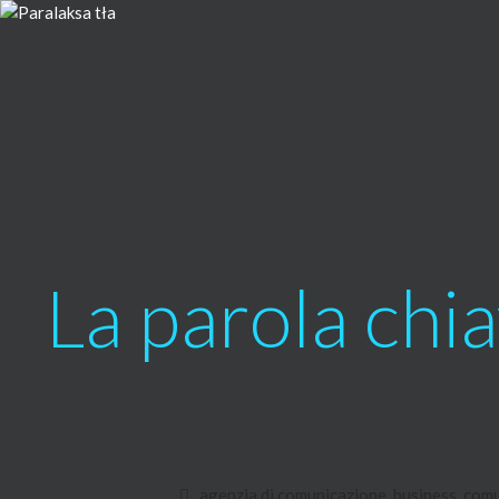
La parola chi
agenzia di comunicazione
,
business
,
comu