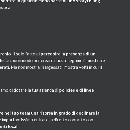
lo sentire in qualche modo parte di uno storytelling
istica.
archio
. Il solo fatto di
percepire la presenza di un
le
. Un buon modo per creare questo legame è
mostrare
perati. Ma non mostrarli ingessati: mostra volti in cui il
iamo di dotare la tua azienda di
policies e di linee
re nel tuo team una risorsa in grado di declinare la
o è importantissimo entrare in diretto contatto con
ti locali.