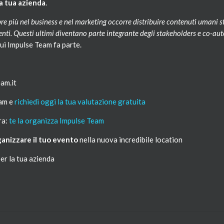
la tua azienda
.
pre più nel business e nel marketing occorre distribuire contenuti umani s
clienti. Questi ultimi diventano parte integrante degli stakeholders e co-au
 cui Impulse Team fa parte.
am.it
eam e
richiedi oggi la tua valutazione gratuita
ra:
te la organizza Impulse Team
anizzare il tuo evento
nella nuova incredibile location
er la tua azienda