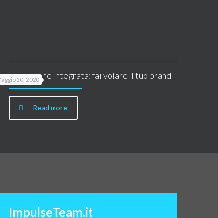
omunicazione Integrata: fai volare il tuo brand
aggio 20, 2020
Read more
ImpulseTeam.it