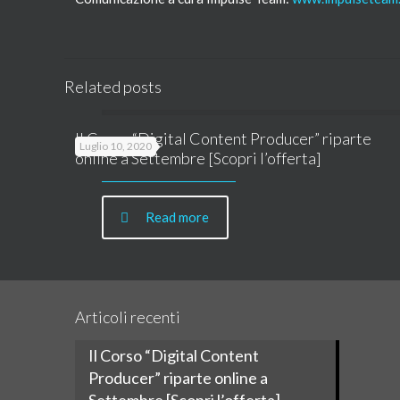
Related posts
Il Corso “Digital Content Producer” riparte
Luglio 10, 2020
online a Settembre [Scopri l’offerta]
Read more
Articoli recenti
Il Corso “Digital Content
Producer” riparte online a