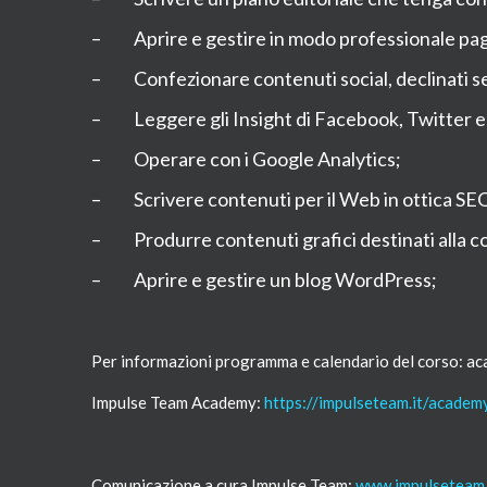
– Aprire e gestire in modo professionale pag
– Confezionare contenuti social, declinati sec
– Leggere gli Insight di Facebook, Twitter e Ins
– Operare con i Google Analytics;
– Scrivere contenuti per il Web in ottica SE
– Produrre contenuti grafici destinati alla c
– Aprire e gestire un blog WordPress;
Per informazioni programma e calendario del corso: 
Impulse Team Academy:
https://impulseteam.it/academ
Comunicazione a cura Impulse Team:
www.impulseteam.