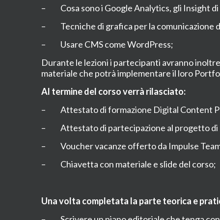
– Cosa sono i Google Analytics, gli Insight di
– Tecniche di grafica per la comunicazione di
– Usare CMS come WordPress;
Durante le lezioni i partecipanti avranno inoltre
materiale che potrà implementare il loro Portfol
Al termine del corso verrà rilasciato:
– Attestato
di formazione Digital Content 
– Attestato di partecipazione al progetto di ag
– Voucher vacanze offerto da Impulse Team del
– Chiavetta con materiale e slide del corso;
Una volta completata la parte teorica e pratic
– Scrivere un piano editoriale che tenga conto dei