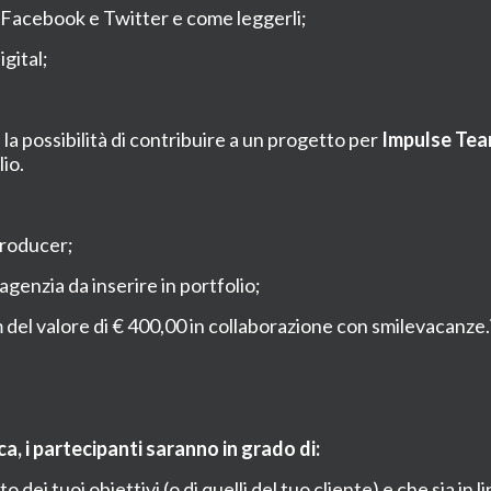
 Facebook e Twitter e come leggerli;
gital;
 la possibilità di contribuire a un progetto per
Impulse Te
io.
Producer;
enzia da inserire in portfolio;
 valore di € 400,00 in collaborazione con smilevacanze.i
a, i partecipanti saranno in grado di:
 tuoi obiettivi (o di quelli del tuo cliente) e che sia in lin