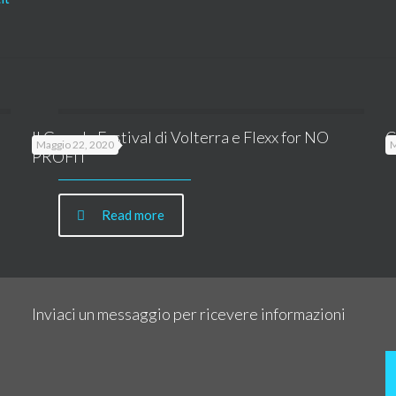
Il Grande Festival di Volterra e Flexx for NO
C
Maggio 22, 2020
M
PROFIT
Read more
Inviaci un messaggio per ricevere informazioni