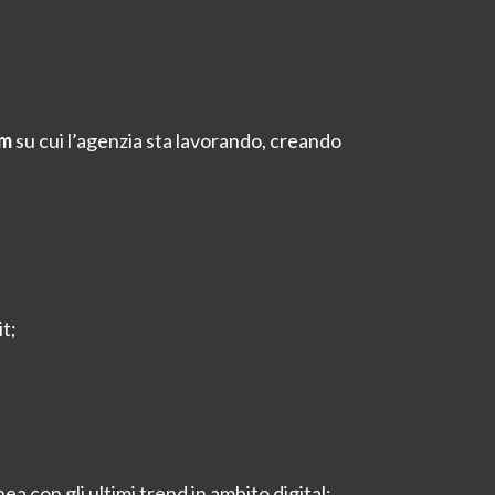
am
su cui l’agenzia sta lavorando, creando
t;
ea con gli ultimi trend in ambito digital;