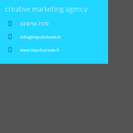
creative marketing agency
02 8716 7170
info@impulseteam.it
www.impulseteam.it