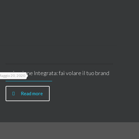
omunicazione Integrata: fai volare il tuo brand
aggio 20, 2020
Read more