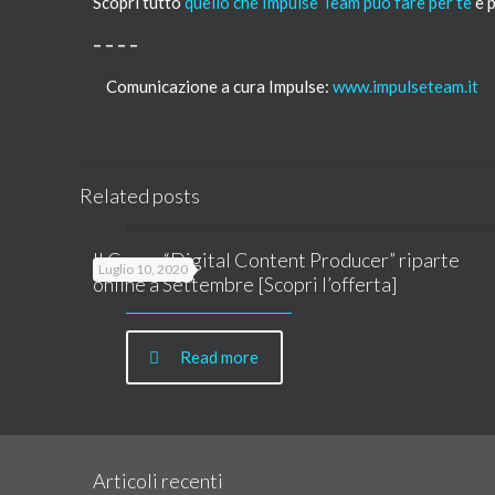
Scopri tutto
quello che Impulse Team può fare per te
e p
– – – –
Comunicazione a cura Impulse:
www.impulseteam.it
Related posts
Il Corso “Digital Content Producer” riparte
Luglio 10, 2020
online a Settembre [Scopri l’offerta]
Read more
Articoli recenti