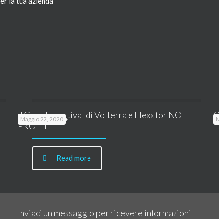
er la tua azienda
Il Grande Festival di Volterra e Flexx for NO
C
Maggio 22, 2020
M
PROFIT
Read more
Inviaci un messaggio per ricevere informazioni