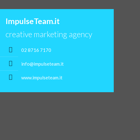
ImpulseTeam.it
creative marketing agency
02 8716 7170
info@impulseteam.it
www.impulseteam.it