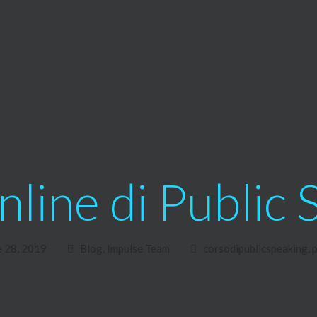
line di Public
 28, 2019
Blog
,
Impulse Team
corsodipublicspeaking
,
p