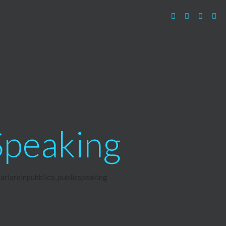
 Speaking
arlareinpubblico
,
publicspeaking