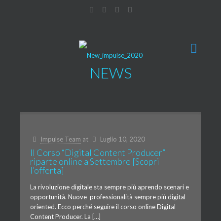
NEWS
Impulse Team
at
Luglio 10, 2020
Il Corso “Digital Content Producer”
riparte online a Settembre [Scopri
l’offerta]
La rivoluzione digitale sta sempre più aprendo scenari e
opportunità. Nuove professionalità sempre più digital
oriented. Ecco perché seguire il corso online Digital
Content Producer. La […]