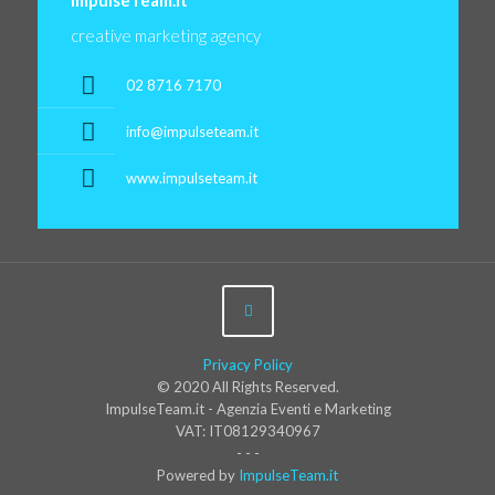
ImpulseTeam.it
creative marketing agency
02 8716 7170
info@impulseteam.it
www.impulseteam.it
Privacy Policy
© 2020 All Rights Reserved.
ImpulseTeam.it - Agenzia Eventi e Marketing
VAT: IT08129340967
- - -
Powered by
ImpulseTeam.it