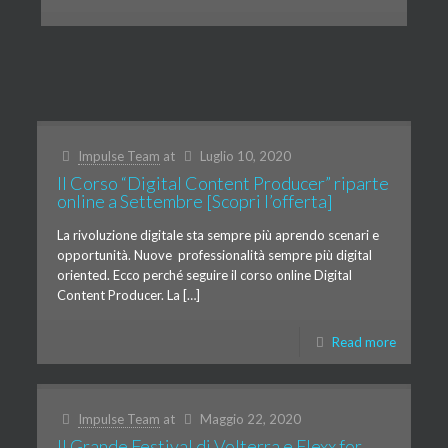
Impulse Team
at
Luglio 10, 2020
Il Corso “Digital Content Producer” riparte
online a Settembre [Scopri l’offerta]
La rivoluzione digitale sta sempre più aprendo scenari e
opportunità. Nuove professionalità sempre più digital
oriented. Ecco perché seguire il corso online Digital
Content Producer. La […]
Read more
Impulse Team
at
Maggio 22, 2020
Il Grande Festival di Volterra e Flexx for