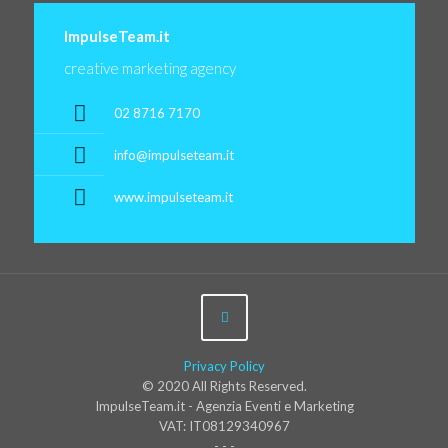
ImpulseTeam.it
creative marketing agency
02 8716 7170
info@impulseteam.it
www.impulseteam.it
Privacy Policy
© 2020 All Rights Reserved.
ImpulseTeam.it - Agenzia Eventi e Marketing
VAT: IT08129340967
- - -