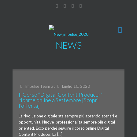
NEWS
Impulse Team
at
Luglio 10, 2020
Il Corso “Digital Content Producer”
riparte online a Settembre [Scopri
l’offerta]
La rivoluzione digitale sta sempre più aprendo scenari e
opportunità. Nuove professionalità sempre più digital
oriented. Ecco perché seguire il corso online Digital
Content Producer. La […]