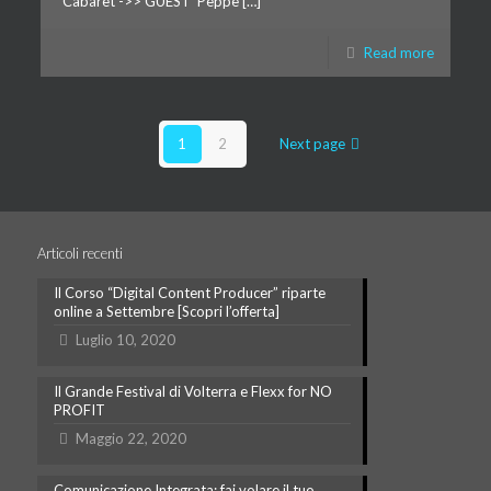
Cabaret ->> GUEST Peppe […]
Read more
1
2
Next page
Articoli recenti
Il Corso “Digital Content Producer” riparte
online a Settembre [Scopri l’offerta]
Luglio 10, 2020
Il Grande Festival di Volterra e Flexx for NO
PROFIT
Maggio 22, 2020
Comunicazione Integrata: fai volare il tuo