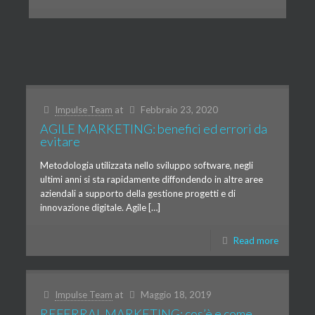
Impulse Team
at
Febbraio 23, 2020
AGILE MARKETING: benefici ed errori da
evitare
Metodologia utilizzata nello sviluppo software, negli
ultimi anni si sta rapidamente diffondendo in altre aree
aziendali a supporto della gestione progetti e di
innovazione digitale. Agile […]
Read more
Impulse Team
at
Maggio 18, 2019
REFERRAL MARKETING: cos’è e come