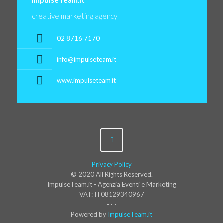
ImpulseTeam.it
creative marketing agency
02 8716 7170
info@impulseteam.it
www.impulseteam.it
Privacy Policy
© 2020 All Rights Reserved.
ImpulseTeam.it - Agenzia Eventi e Marketing
VAT: IT08129340967
- - -
Powered by
ImpulseTeam.it