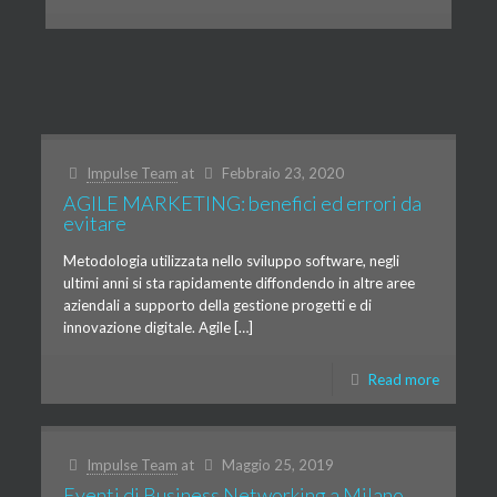
Impulse Team
at
Febbraio 23, 2020
AGILE MARKETING: benefici ed errori da
evitare
Metodologia utilizzata nello sviluppo software, negli
ultimi anni si sta rapidamente diffondendo in altre aree
aziendali a supporto della gestione progetti e di
innovazione digitale. Agile […]
Read more
Impulse Team
at
Maggio 25, 2019
Eventi di Business Networking a Milano