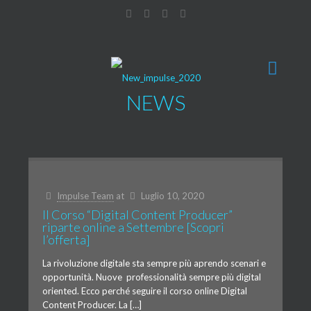
NEWS
Impulse Team
at
Luglio 10, 2020
Il Corso “Digital Content Producer”
riparte online a Settembre [Scopri
l’offerta]
La rivoluzione digitale sta sempre più aprendo scenari e
opportunità. Nuove professionalità sempre più digital
oriented. Ecco perché seguire il corso online Digital
Content Producer. La […]