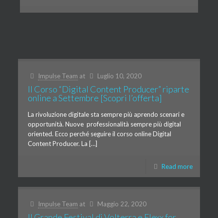
Impulse Team
at
Luglio 10, 2020
Il Corso “Digital Content Producer” riparte
online a Settembre [Scopri l’offerta]
La rivoluzione digitale sta sempre più aprendo scenari e
opportunità. Nuove professionalità sempre più digital
oriented. Ecco perché seguire il corso online Digital
Content Producer. La […]
Read more
Impulse Team
at
Maggio 22, 2020
Il Grande Festival di Volterra e Flexx for