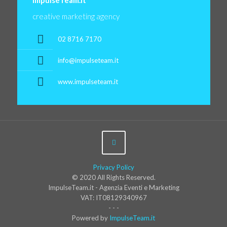
ImpulseTeam.it
creative marketing agency
02 8716 7170
info@impulseteam.it
www.impulseteam.it
Privacy Policy
© 2020 All Rights Reserved.
ImpulseTeam.it - Agenzia Eventi e Marketing
VAT: IT08129340967
- - -
Powered by
ImpulseTeam.it