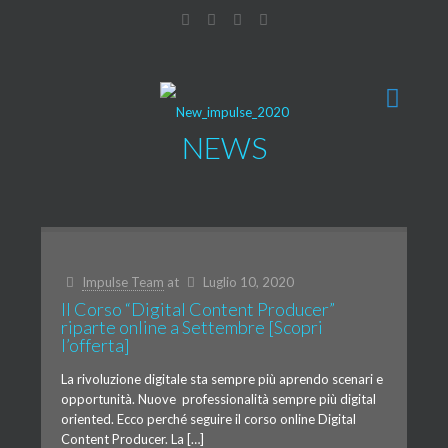
NEWS
Impulse Team
at
Luglio 10, 2020
Il Corso “Digital Content Producer”
riparte online a Settembre [Scopri
l’offerta]
La rivoluzione digitale sta sempre più aprendo scenari e
opportunità. Nuove professionalità sempre più digital
oriented. Ecco perché seguire il corso online Digital
Content Producer. La […]