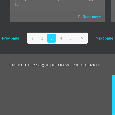
[…]
Read more
Prev page
1
2
3
4
5
...
9
Next page
Inviaci un messaggio per ricevere informazioni