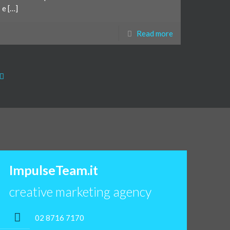
e […]
Read more
ImpulseTeam.it
creative marketing agency
02 8716 7170