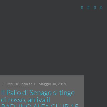
Impulse Team
at
Maggio 30, 2019
Il Palio di Senago si tinge
di rosso, arriva il
RADUNO ALFA CLUB 15