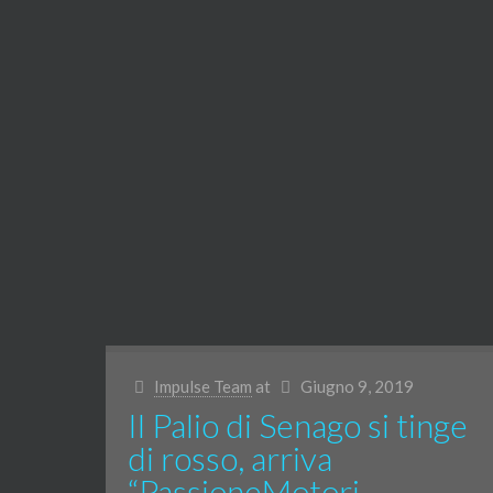
Impulse Team
at
Giugno 9, 2019
Il Palio di Senago si tinge
di rosso, arriva
“PassioneMotori