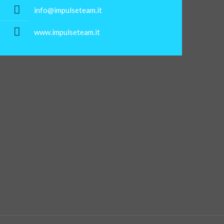
info@impulseteam.it
www.impulseteam.it