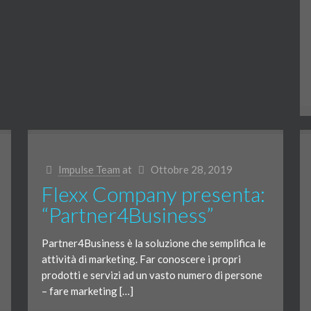
Impulse Team
at
Ottobre 28, 2019
Flexx Company presenta:
“Partner4Business”
Partner4Business è la soluzione che semplifica le
attività di marketing. Far conoscere i propri
prodotti e servizi ad un vasto numero di persone
– fare marketing […]