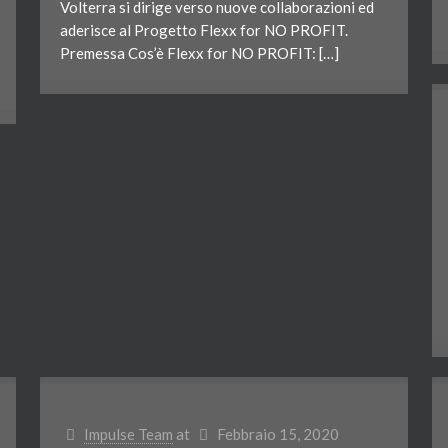
Volterra si dirige verso nuove collaborazioni ed
aderisce al Progetto Flexx for NO PROFIT.
Premessa Cos’è Flexx for NO PROFIT: […]
Impulse Team
at
Febbraio 15, 2020