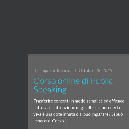
Impulse Team
at
Ottobre 28, 2019
Corso online di Public
Speaking
Trasferire concetti in modo semplice ed efficace,
catturare l’attenzione degli altri e mantenerla
viva è una dote innata o si può imparare? Si può
imparare. Corso […]