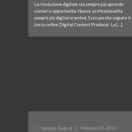
La rivoluzione digitale sta sempre più aprendo
scenari e opportunità. Nuove professionalità
sempre più digital oriented. Ecco perché seguire il
corso online Digital Content Producer. La […]
Impulse Team
at
Febbraio 23, 2020