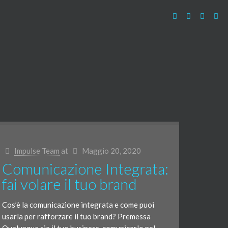
Impulse Team
at
Maggio 20, 2020
Comunicazione Integrata:
fai volare il tuo brand
Cos’è la comunicazione integrata e come puoi
usarla per rafforzare il tuo brand? Premessa