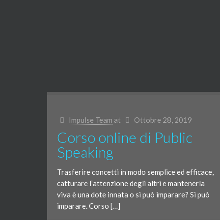
Impulse Team
at
Ottobre 28, 2019
Corso online di Public
Speaking
Trasferire concetti in modo semplice ed efficace,
catturare l’attenzione degli altri e mantenerla
viva è una dote innata o si può imparare? Si può
imparare. Corso […]