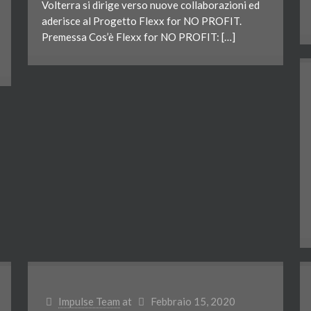
Volterra si dirige verso nuove collaborazioni ed
aderisce al Progetto Flexx for NO PROFIT.
Premessa Cos’è Flexx for NO PROFIT: […]
Impulse Team
at
Febbraio 15, 2020