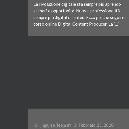
La rivoluzione digitale sta sempre più aprendo
scenari e opportunità. Nuove professionalità
sempre più digital oriented. Ecco perché seguire il
corso online Digital Content Producer. La […]
Impulse Team
at
Febbraio 23, 2020