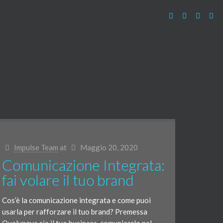
Impulse Team
at
Maggio 20, 2020
Comunicazione Integrata:
fai volare il tuo brand
Cos’è la comunicazione integrata e come puoi
usarla per rafforzare il tuo brand? Premessa