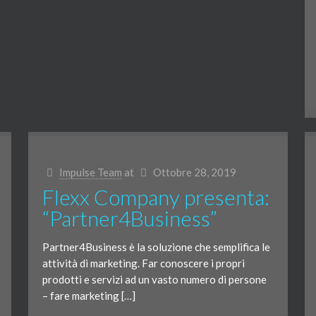
Impulse Team
at
Ottobre 28, 2019
Flexx Company presenta:
“Partner4Business”
Partner4Business è la soluzione che semplifica le
attività di marketing. Far conoscere i propri
prodotti e servizi ad un vasto numero di persone
– fare marketing […]