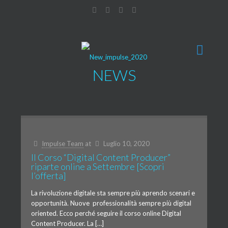
NEWS
Impulse Team
at
Luglio 10, 2020
Il Corso “Digital Content Producer”
riparte online a Settembre [Scopri
l’offerta]
La rivoluzione digitale sta sempre più aprendo scenari e
opportunità. Nuove professionalità sempre più digital
oriented. Ecco perché seguire il corso online Digital
Content Producer. La […]