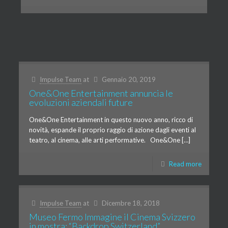
Impulse Team
at
Gennaio 20, 2019
One&One Entertainment annuncia le
evoluzioni aziendali future
One&One Entertainment in questo nuovo anno, ricco di
novità, espande il proprio raggio di azione dagli eventi al
teatro, al cinema, alle arti performative. One&One […]
Read more
Impulse Team
at
Dicembre 18, 2018
Museo Fermo Immagine il Cinema Svizzero
in mostra: “Backdrop Switzerland”