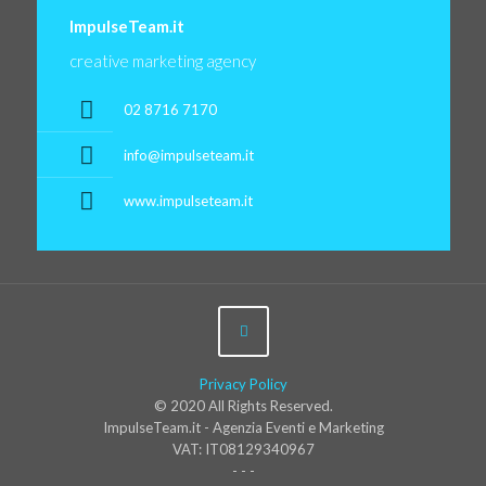
ImpulseTeam.it
creative marketing agency
02 8716 7170
info@impulseteam.it
www.impulseteam.it
Privacy Policy
© 2020 All Rights Reserved.
ImpulseTeam.it - Agenzia Eventi e Marketing
VAT: IT08129340967
- - -