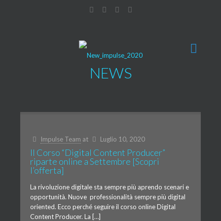
NEWS
Impulse Team
at
Luglio 10, 2020
Il Corso “Digital Content Producer”
riparte online a Settembre [Scopri
l’offerta]
La rivoluzione digitale sta sempre più aprendo scenari e
opportunità. Nuove professionalità sempre più digital
oriented. Ecco perché seguire il corso online Digital
Content Producer. La […]