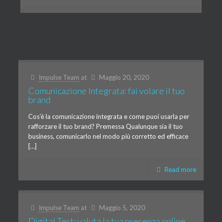
Impulse Team
at
Maggio 20, 2020
Comunicazione Integrata: fai volare il tuo
brand
Cos’è la comunicazione integrata e come puoi usarla per
rafforzare il tuo brand? Premessa Qualunque sia il tuo
business, comunicarlo nel modo più corretto ed efficace
[…]
Read more
Impulse Team
at
Maggio 5, 2020
Digital Test: valuta la tua presenza online