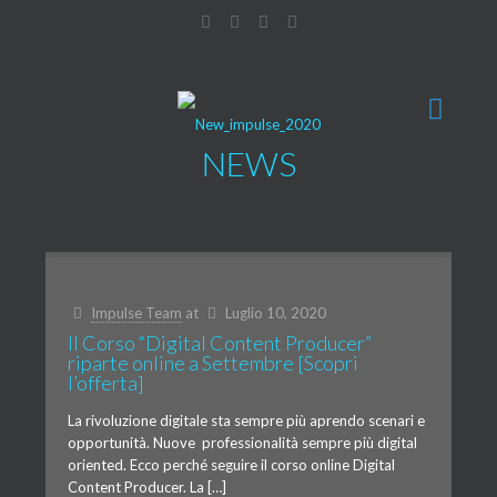
NEWS
Impulse Team
at
Luglio 10, 2020
Il Corso “Digital Content Producer”
riparte online a Settembre [Scopri
l’offerta]
La rivoluzione digitale sta sempre più aprendo scenari e
opportunità. Nuove professionalità sempre più digital
oriented. Ecco perché seguire il corso online Digital
Content Producer. La […]