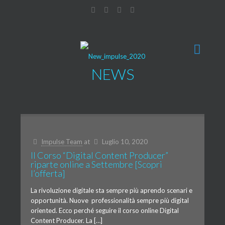
NEWS
Impulse Team
at
Luglio 10, 2020
Il Corso “Digital Content Producer”
riparte online a Settembre [Scopri
l’offerta]
La rivoluzione digitale sta sempre più aprendo scenari e
opportunità. Nuove professionalità sempre più digital
oriented. Ecco perché seguire il corso online Digital
Content Producer. La […]