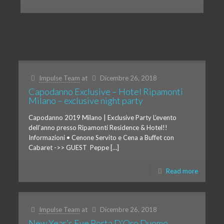
Impulse Team
at
Dicembre 26, 2018
Capodanno Exclusive – Hotel Ripamonti
Milano – exclusive night party
Capodanno 2019 Milano | Exclusive Party L’evento
dell’anno presso Ripamonti Residence & Hotel!!
Informazioni • Cenone Servito e Cena a Buffet con
Cabaret ->> GUEST Peppe […]
Read more
Impulse Team
at
Dicembre 26, 2018
New Year’s Eve Porta D’Oro Duomo