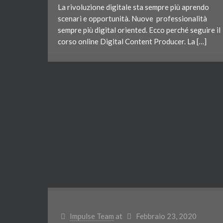
La rivoluzione digitale sta sempre più aprendo
scenari e opportunità. Nuove professionalità
sempre più digital oriented. Ecco perché seguire il
corso online Digital Content Producer. La […]
Impulse Team
at
Febbraio 23, 2020