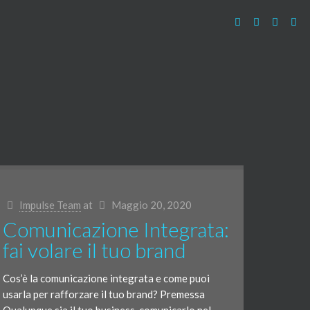
Impulse Team
at
Maggio 20, 2020
Comunicazione Integrata:
fai volare il tuo brand
Cos’è la comunicazione integrata e come puoi
usarla per rafforzare il tuo brand? Premessa