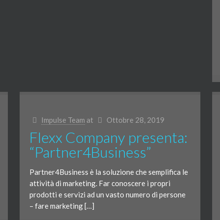
Impulse Team
at
Ottobre 28, 2019
Flexx Company presenta:
“Partner4Business”
Partner4Business è la soluzione che semplifica le
attività di marketing. Far conoscere i propri
prodotti e servizi ad un vasto numero di persone
– fare marketing […]