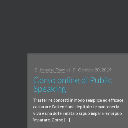
Impulse Team
at
Ottobre 28, 2019
Corso online di Public
Speaking
Trasferire concetti in modo semplice ed efficace,
catturare l’attenzione degli altri e mantenerla
viva è una dote innata o si può imparare? Si può
imparare. Corso […]