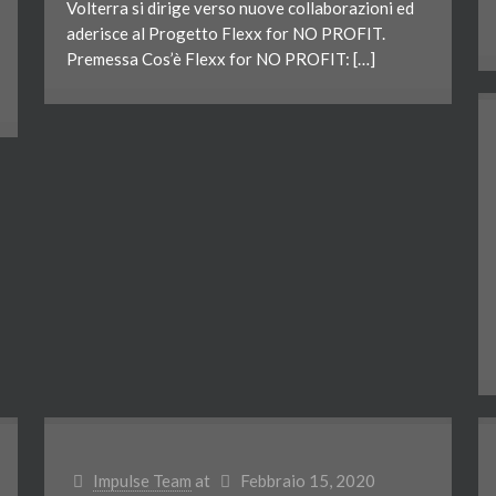
Volterra si dirige verso nuove collaborazioni ed
aderisce al Progetto Flexx for NO PROFIT.
Premessa Cos’è Flexx for NO PROFIT: […]
Impulse Team
at
Febbraio 15, 2020