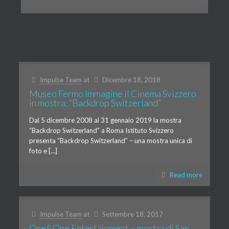
Impulse Team
at
Dicembre 18, 2018
Museo Fermo Immagine il Cinema Svizzero
in mostra: “Backdrop Switzerland”
Dal 5 dicembre 2008 al 31 gennaio 2019 la mostra
“Backdrop Switzerland” a Roma Istituto Svizzero
presenta “Backdrop Switzerland” – una mostra unica di
foto e […]
Read more
Impulse Team
at
Settembre 18, 2017
One&One Entertainment – mostra di San