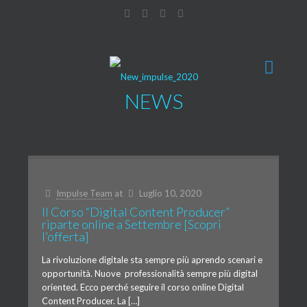
NEWS
Impulse Team
at
Luglio 10, 2020
Il Corso “Digital Content Producer”
riparte online a Settembre [Scopri
l’offerta]
La rivoluzione digitale sta sempre più aprendo scenari e
opportunità. Nuove professionalità sempre più digital
oriented. Ecco perché seguire il corso online Digital
Content Producer. La […]