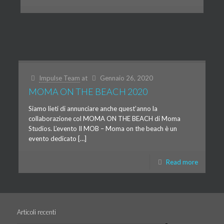
Impulse Team
at
Gennaio 26, 2020
MOMA ON THE BEACH 2020
Siamo lieti di annunciare anche quest’anno la
collaborazione col MOMA ON THE BEACH di Moma
Studios. L’evento Il MOB – Moma on the beach è un
evento dedicato […]
Read more
Articoli recenti