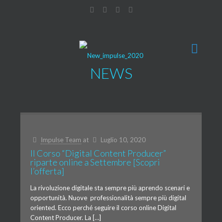
NEWS
Impulse Team
at
Luglio 10, 2020
Il Corso “Digital Content Producer”
riparte online a Settembre [Scopri
l’offerta]
La rivoluzione digitale sta sempre più aprendo scenari e
opportunità. Nuove professionalità sempre più digital
oriented. Ecco perché seguire il corso online Digital
Content Producer. La […]