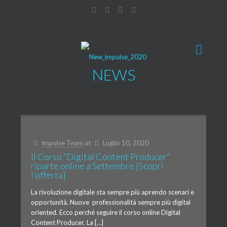
NEWS
Impulse Team
at
Luglio 10, 2020
Il Corso “Digital Content Producer”
riparte online a Settembre [Scopri
l’offerta]
La rivoluzione digitale sta sempre più aprendo scenari e
opportunità. Nuove professionalità sempre più digital
oriented. Ecco perché seguire il corso online Digital
Content Producer. La […]