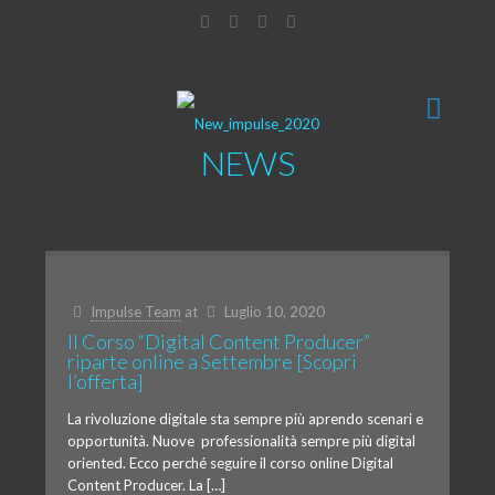
NEWS
Impulse Team
at
Luglio 10, 2020
Il Corso “Digital Content Producer”
riparte online a Settembre [Scopri
l’offerta]
La rivoluzione digitale sta sempre più aprendo scenari e
opportunità. Nuove professionalità sempre più digital
oriented. Ecco perché seguire il corso online Digital
Content Producer. La […]