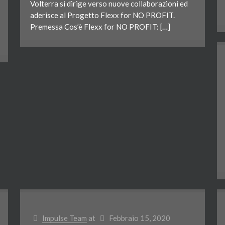
Volterra si dirige verso nuove collaborazioni ed
aderisce al Progetto Flexx for NO PROFIT.
Premessa Cos’è Flexx for NO PROFIT: […]
Impulse Team
at
Febbraio 15, 2020