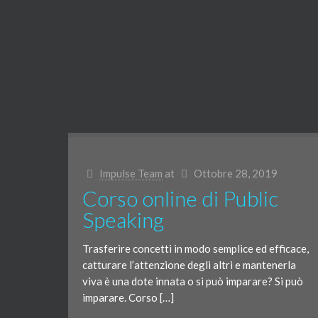
Impulse Team
at
Ottobre 28, 2019
Corso online di Public
Speaking
Trasferire concetti in modo semplice ed efficace,
catturare l’attenzione degli altri e mantenerla
viva è una dote innata o si può imparare? Si può
imparare. Corso […]