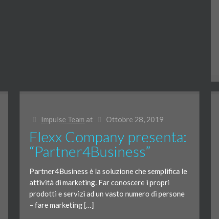
Impulse Team
at
Ottobre 28, 2019
Flexx Company presenta:
“Partner4Business”
Partner4Business è la soluzione che semplifica le
attività di marketing. Far conoscere i propri
prodotti e servizi ad un vasto numero di persone
– fare marketing […]