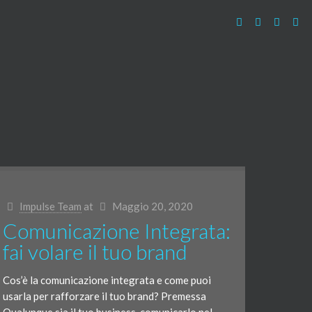
Impulse Team
at
Maggio 20, 2020
Comunicazione Integrata:
fai volare il tuo brand
Cos’è la comunicazione integrata e come puoi
usarla per rafforzare il tuo brand? Premessa