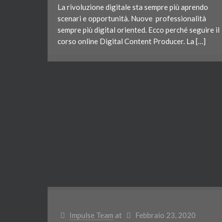
La rivoluzione digitale sta sempre più aprendo
scenari e opportunità. Nuove professionalità
sempre più digital oriented. Ecco perché seguire il
corso online Digital Content Producer. La […]
Impulse Team
at
Febbraio 23, 2020