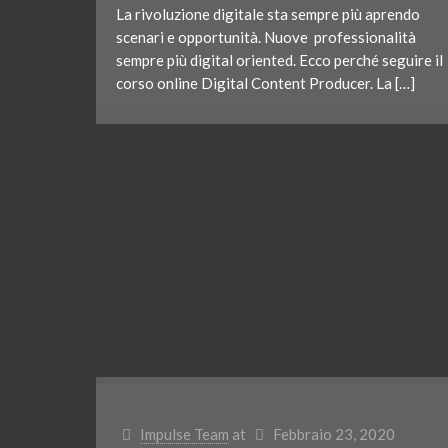
La rivoluzione digitale sta sempre più aprendo
scenari e opportunità. Nuove professionalità
sempre più digital oriented. Ecco perché seguire il
corso online Digital Content Producer. La […]
Impulse Team
at
Febbraio 23, 2020