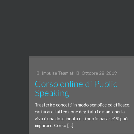
Impulse Team
at
Ottobre 28, 2019
Corso online di Public
Speaking
Trasferire concetti in modo semplice ed efficace,
catturare l’attenzione degli altri e mantenerla
viva è una dote innata o si può imparare? Si può
imparare. Corso […]