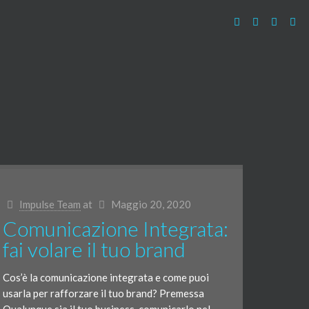
Impulse Team
at
Maggio 20, 2020
Comunicazione Integrata:
fai volare il tuo brand
Cos’è la comunicazione integrata e come puoi
usarla per rafforzare il tuo brand? Premessa