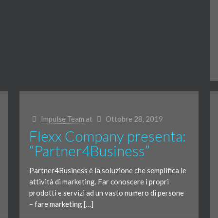
Impulse Team
at
Ottobre 28, 2019
Flexx Company presenta:
“Partner4Business”
Partner4Business è la soluzione che semplifica le
attività di marketing. Far conoscere i propri
prodotti e servizi ad un vasto numero di persone
– fare marketing […]