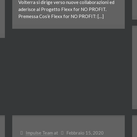
Volterra si dirige verso nuove collaborazioni ed
aderisce al Progetto Flexx for NO PROFIT.
Premessa Cos’è Flexx for NO PROFIT: […]
Impulse Team
at
Febbraio 15, 2020