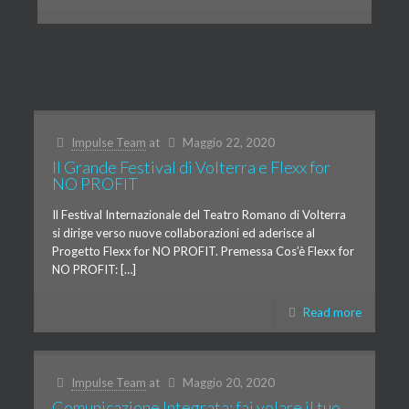
Impulse Team
at
Maggio 22, 2020
Il Grande Festival di Volterra e Flexx for
NO PROFIT
Il Festival Internazionale del Teatro Romano di Volterra
si dirige verso nuove collaborazioni ed aderisce al
Progetto Flexx for NO PROFIT. Premessa Cos’è Flexx for
NO PROFIT: […]
Read more
Impulse Team
at
Maggio 20, 2020
Comunicazione Integrata: fai volare il tuo