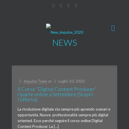
NEWS
Impulse Team
at
Luglio 10, 2020
Il Corso “Digital Content Producer”
riparte online a Settembre [Scopri
l’offerta]
La rivoluzione digitale sta sempre più aprendo scenari e
opportunità. Nuove professionalità sempre più digital
oriented. Ecco perché seguire il corso online Digital
Content Producer. La […]