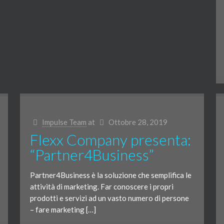
Impulse Team
at
Ottobre 28, 2019
Flexx Company presenta:
“Partner4Business”
Partner4Business è la soluzione che semplifica le
attività di marketing. Far conoscere i propri
prodotti e servizi ad un vasto numero di persone
– fare marketing […]