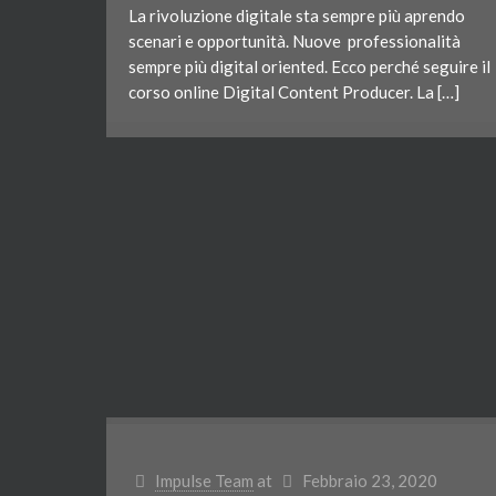
La rivoluzione digitale sta sempre più aprendo
scenari e opportunità. Nuove professionalità
sempre più digital oriented. Ecco perché seguire il
corso online Digital Content Producer. La […]
Impulse Team
at
Febbraio 23, 2020