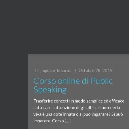
Impulse Team
at
Ottobre 28, 2019
Corso online di Public
Speaking
Trasferire concetti in modo semplice ed efficace,
catturare l’attenzione degli altri e mantenerla
viva è una dote innata o si può imparare? Si può
imparare. Corso […]