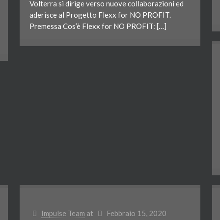
Volterra si dirige verso nuove collaborazioni ed
aderisce al Progetto Flexx for NO PROFIT.
Premessa Cos’è Flexx for NO PROFIT: […]
Impulse Team
at
Febbraio 15, 2020