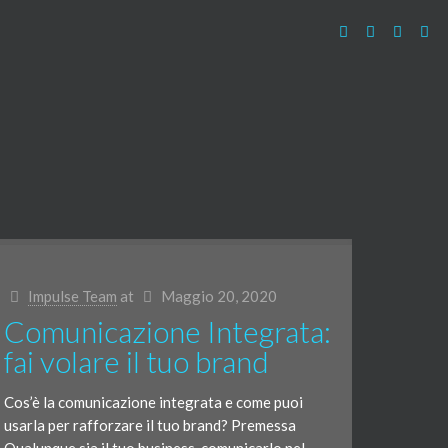
Impulse Team
at
Maggio 20, 2020
Comunicazione Integrata:
fai volare il tuo brand
Cos’è la comunicazione integrata e come puoi
usarla per rafforzare il tuo brand? Premessa