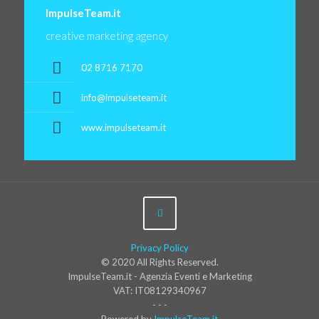
ImpulseTeam.it
creative marketing agency
02 8716 7170
info@impulseteam.it
www.impulseteam.it
Privacy Policy
© 2020 All Rights Reserved.
ImpulseTeam.it - Agenzia Eventi e Marketing
VAT: IT08129340967
- - -