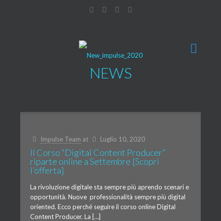
NEWS
Impulse Team
at
Luglio 10, 2020
Il Corso “Digital Content Producer”
riparte online a Settembre [Scopri
l’offerta]
La rivoluzione digitale sta sempre più aprendo scenari e
opportunità. Nuove professionalità sempre più digital
oriented. Ecco perché seguire il corso online Digital
Content Producer. La […]