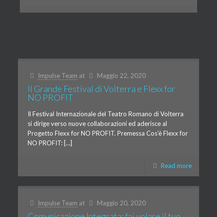
Impulse Team
at
Maggio 22, 2020
Il Grande Festival di Volterra e Flexx for
NO PROFIT
Il Festival Internazionale del Teatro Romano di Volterra
si dirige verso nuove collaborazioni ed aderisce al
Progetto Flexx for NO PROFIT. Premessa Cos’è Flexx for
NO PROFIT: […]
Read more
Impulse Team
at
Maggio 20, 2020
Comunicazione Integrata: fai volare il tuo