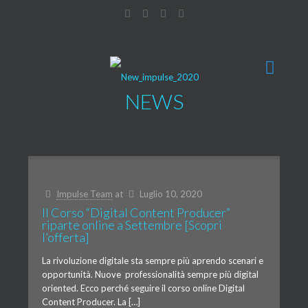
NEWS
Impulse Team
at
Luglio 10, 2020
Il Corso “Digital Content Producer”
riparte online a Settembre [Scopri
l’offerta]
La rivoluzione digitale sta sempre più aprendo scenari e
opportunità. Nuove professionalità sempre più digital
oriented. Ecco perché seguire il corso online Digital
Content Producer. La […]