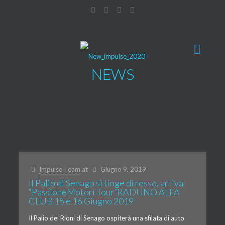
NEWS
Impulse Team
at
Giugno 9, 2019
Il Palio di Senago si tinge di rosso, arriva
“PassioneMotori Tour”RADUNO ALFA
CLUB 15 e 16 Giugno 2019
Il Palio dei Rioni di Senago ospiterà una sfilata di auto