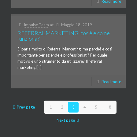
Read more
Impulse Team
at
Maggio 18, 2019
REFERRAL MARKETING: cos’è e come
funziona?
Si parla molto di Referral Marketing, ma perché è così
importante per aziende e professionisti? Per quale
motivo è uno strumento da utilizzare? Il referral
marketing […]
Read more
Prev page
1
2
3
4
5
...
8
Next page