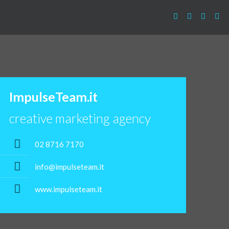
ImpulseTeam.it
creative marketing agency
02 8716 7170
info@impulseteam.it
www.impulseteam.it