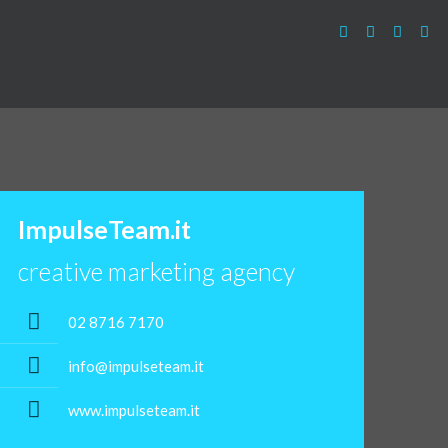
ImpulseTeam.it
creative marketing agency
02 8716 7170
info@impulseteam.it
www.impulseteam.it