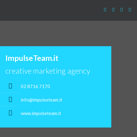
ImpulseTeam.it
creative marketing agency
02 8716 7170
info@impulseteam.it
www.impulseteam.it