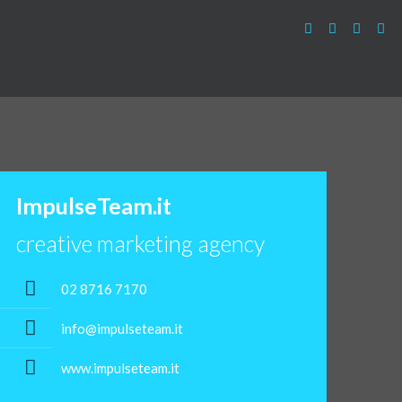
ImpulseTeam.it
creative marketing agency
02 8716 7170
info@impulseteam.it
www.impulseteam.it