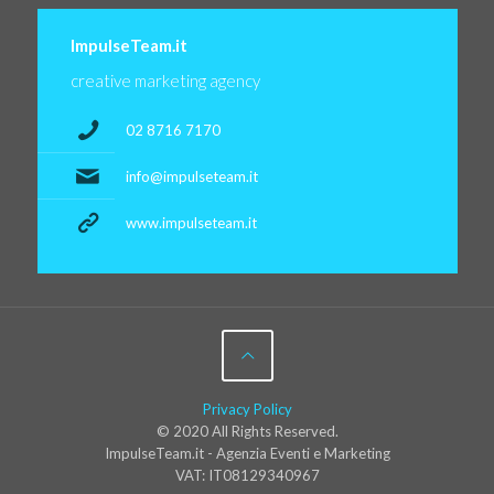
ImpulseTeam.it
creative marketing agency
02 8716 7170
info@impulseteam.it
www.impulseteam.it
Privacy Policy
© 2020 All Rights Reserved.
ImpulseTeam.it - Agenzia Eventi e Marketing
VAT: IT08129340967